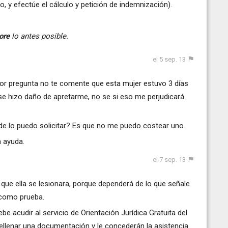
o, y efectúe el cálculo y petición de indemnización).
ore
lo antes posible.
el 5 sep. 13
rior pregunta no te comente que esta mujer estuvo 3 días
se hizo daño de apretarme, no se si eso me perjudicará
nde lo puedo solicitar? Es que no me puedo costear uno.
 ayuda.
el 7 sep. 13
que ella se lesionara, porque dependerá de lo que señale
 como prueba.
ebe acudir al servicio de Orientación Jurídica Gratuita del
rellenar una documentación y le concederán la asistencia