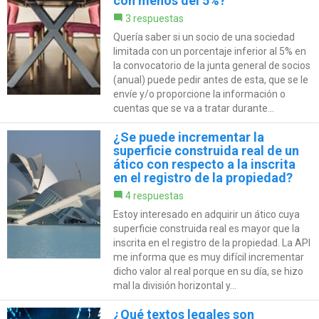
con menos del 5%?
3 respuestas
Quería saber si un socio de una sociedad
limitada con un porcentaje inferior al 5% en
la convocatorio de la junta general de socios
(anual) puede pedir antes de esta, que se le
envíe y/o proporcione la información o
cuentas que se va a tratar durante...
¿Se puede incrementar la
superficie construida real de un
ático con respecto a la inscrita
en el registro de la propiedad?
4 respuestas
Estoy interesado en adquirir un ático cuya
superficie construida real es mayor que la
inscrita en el registro de la propiedad. La API
me informa que es muy difícil incrementar
dicho valor al real porque en su día, se hizo
mal la división horizontal y...
¿Qué textos legales son