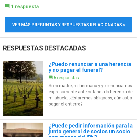
1 respuesta
VER MÁS PREGUNTAS Y RESPUESTAS RELACIONADAS »
RESPUESTAS DESTACADAS
¿Puedo renunciar a una herencia
y no pagar el funeral?
6 respuestas
Si mi madre, mi hermano y yo renunciamos
expresamente ante notario a la herencia de
mi abuela, ¿Estaremos obligados, aún así, a
pagar el entierro?
¿Puede pedir información para la
junta general de socios un socio