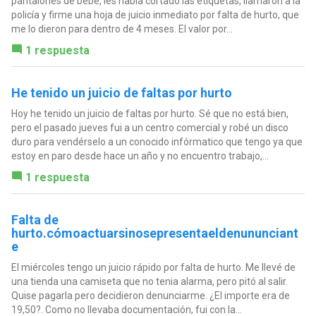
pantalones de bebe, les había cortado las etiquetas, llamaron a la
policía y firme una hoja de juicio inmediato por falta de hurto, que
me lo dieron para dentro de 4 meses. El valor por...
1 respuesta
He tenido un juicio de faltas por hurto
Hoy he tenido un juicio de faltas por hurto. Sé que no está bien,
pero el pasado jueves fui a un centro comercial y robé un disco
duro para vendérselo a un conocido infórmatico que tengo ya que
estoy en paro desde hace un año y no encuentro trabajo,...
1 respuesta
Falta de
hurto.cómoactuarsinosepresentaeldenununciant
e
El miércoles tengo un juicio rápido por falta de hurto. Me llevé de
una tienda una camiseta que no tenia alarma, pero pitó al salir.
Quise pagarla pero decidieron denunciarme. ¿El importe era de
19,50?. Como no llevaba documentación, fui con la...