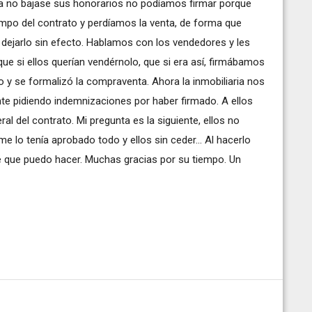
ia no bajase sus honorarios no podíamos firmar porque
empo del contrato y perdíamos la venta, de forma que
y dejarlo sin efecto. Hablamos con los vendedores y les
que si ellos querían vendérnolo, que si era así, firmábamos
o y se formalizó la compraventa. Ahora la inmobiliaria nos
e pidiendo indemnizaciones por haber firmado. A ellos
al del contrato. Mi pregunta es la siguiente, ellos no
e lo tenía aprobado todo y ellos sin ceder... Al hacerlo
é que puedo hacer. Muchas gracias por su tiempo. Un