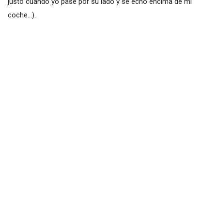
justo cuando yo pasé por su lado y se echó encima de mi
coche...).