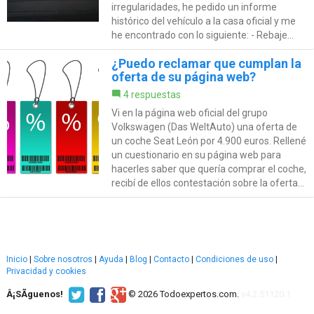
irregularidades, he pedido un informe
histórico del vehículo a la casa oficial y me
he encontrado con lo siguiente: - Rebaje...
¿Puedo reclamar que cumplan la
oferta de su página web?
4 respuestas
Vi en la página web oficial del grupo
Volkswagen (Das WeltAuto) una oferta de
un coche Seat León por 4.900 euros. Rellené
un cuestionario en su página web para
hacerles saber que quería comprar el coche,
recibí de ellos contestación sobre la oferta...
Inicio
|
Sobre nosotros
|
Ayuda
|
Blog
|
Contacto
|
Condiciones de uso
|
Privacidad y cookies
Â¡SÃ­guenos!
© 2026 Todoexpertos.com.
v4.2.51120.1