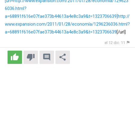
[url=http://www.expansion.com/2011/01/28/economía/129623
6036.html?
a=68891f616e07fae373b44613a4e8c3a9&t=1323706639]http://
www.expansion.com/2011/01/28/economía/1296236036.html?
a=68891f616e07fae373b44613a4e8c3a9&t=1323706639
[/url]
el 12 dic. 11