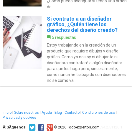
¿Cómo puedo averiguar si tengo una orden
de...
Si contrato a un diseñador
gráfico, ¿Quién tiene los
derechos del diseño creado?
5 respuestas
Estoy trabajando en la creación de un
producto que requiere dibujos y diseño
gráfico. Como yo no soy ni dibujante ni
diseñadora contrataré a algún diseñador
para que los haga pero, sinceramente,
como nunca he trabajado con diseñadores
no sé como va...
Inicio
|
Sobre nosotros
|
Ayuda
|
Blog
|
Contacto
|
Condiciones de uso
|
Privacidad y cookies
Â¡SÃ­guenos!
© 2026 Todoexpertos.com.
v4.2.51120.1