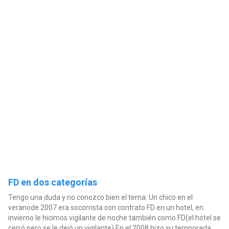
FD en dos categorías
Tengo una duda y no conozco bien el tema. Un chico en el
veranode 2007 era socorrista con contrato FD en un hotel, en
invierno le hicimos vigilante de noche también como FD(el hotel se
cerró pero se le dejó un vigilante) En el 2008 hizo su temporada...