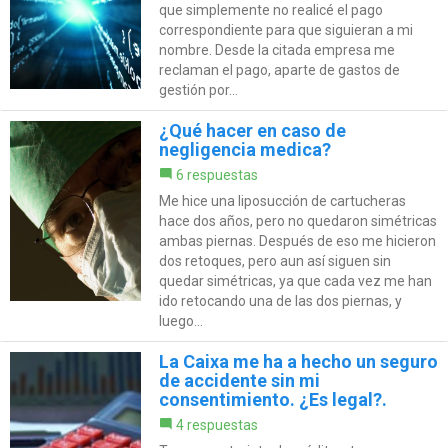
que simplemente no realicé el pago
correspondiente para que siguieran a mi
nombre. Desde la citada empresa me
reclaman el pago, aparte de gastos de
gestión por...
¿Qué hacer en caso de
negligencia medica?
6 respuestas
Me hice una liposucción de cartucheras
hace dos años, pero no quedaron simétricas
ambas piernas. Después de eso me hicieron
dos retoques, pero aun así siguen sin
quedar simétricas, ya que cada vez me han
ido retocando una de las dos piernas, y
luego...
La Caixa me ha a hecho un seguro
de accidente sin mi
consentimiento. ¿Es legal?.
4 respuestas