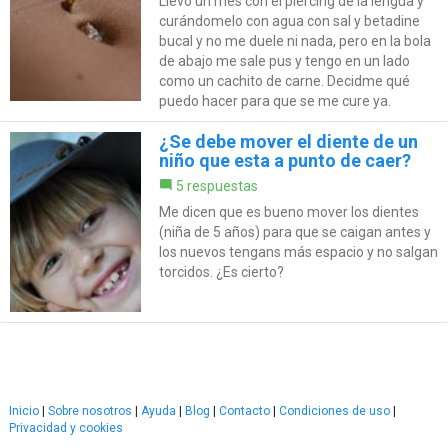
Llevo un mes con el piercing de la lengua y
curándomelo con agua con sal y betadine
bucal y no me duele ni nada, pero en la bola
de abajo me sale pus y tengo en un lado
como un cachito de carne. Decidme qué
puedo hacer para que se me cure ya.
¿Se debe mover el diente de un
niño que esta a punto de caer?
5 respuestas
Me dicen que es bueno mover los dientes
(niña de 5 años) para que se caigan antes y
los nuevos tengans más espacio y no salgan
torcidos. ¿Es cierto?
Inicio
|
Sobre nosotros
|
Ayuda
|
Blog
|
Contacto
|
Condiciones de uso
|
Privacidad y cookies