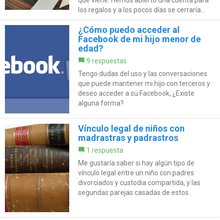
que viene. Hemos abierto una cuenta para
los regalos y a los pocos días se cerraría...
¿Cómo puedo acceder al
Facebook de mi hijo menor de
edad?
9 respuestas
Tengo dudas del uso y las conversaciones
que puede mantener mi hijo con terceros y
deseo acceder a su Facebook, ¿Existe
alguna forma?
Vínculo legal de niños con
madrastras y padrastros
1 respuesta
Me gustaría saber si hay algún tipo de
vínculo legal entre un niño con padres
divorciados y custodia compartida, y las
segundas parejas casadas de estos.