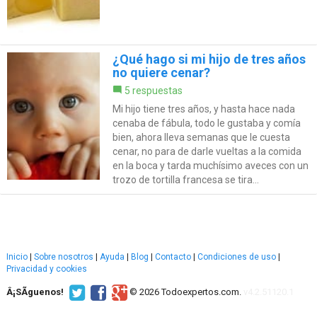
¿Qué hago si mi hijo de tres años
no quiere cenar?
5 respuestas
Mi hijo tiene tres años, y hasta hace nada
cenaba de fábula, todo le gustaba y comía
bien, ahora lleva semanas que le cuesta
cenar, no para de darle vueltas a la comida
en la boca y tarda muchísimo aveces con un
trozo de tortilla francesa se tira...
Inicio
|
Sobre nosotros
|
Ayuda
|
Blog
|
Contacto
|
Condiciones de uso
|
Privacidad y cookies
Â¡SÃ­guenos!
© 2026 Todoexpertos.com.
v4.2.51120.1