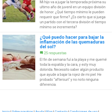
Mi hijo va a jugar la temporada próxima su
ultimo año de juvenil en un equipo división
de honor. ¿Qué tiempo mínimo le pueden
requerir que firme? ¿Es cierto que si juega
un partido con el tercera división el tiempo
mínimo se incrementa?
¿Qué puedo hacer para bajar la
inflamación de las quemaduras
del sol?
25 respuestas
El fin de semana fuí a la playa y me quemé
toda la espalda y la cara, y esty muy
dolorida. Necessito saber algún producto
que ayude a bajar la rojez de mi piel. He
probado "aftersun" y no noto ninguna
diferencia.
Inicio
|
Sobre nosotros
|
Ayuda
|
Blog
|
Contacto
|
Condiciones de uso
|