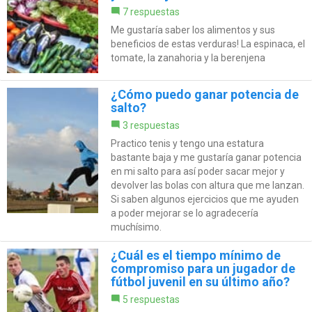
7 respuestas
Me gustaría saber los alimentos y sus
beneficios de estas verduras! La espinaca, el
tomate, la zanahoria y la berenjena
¿Cómo puedo ganar potencia de
salto?
3 respuestas
Practico tenis y tengo una estatura
bastante baja y me gustaría ganar potencia
en mi salto para así poder sacar mejor y
devolver las bolas con altura que me lanzan.
Si saben algunos ejercicios que me ayuden
a poder mejorar se lo agradecería
muchísimo.
¿Cuál es el tiempo mínimo de
compromiso para un jugador de
fútbol juvenil en su último año?
5 respuestas