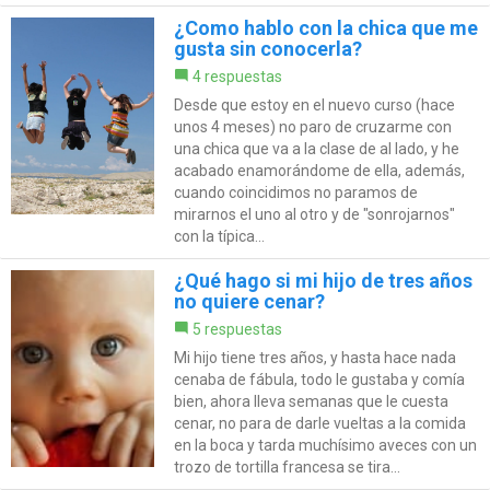
¿Como hablo con la chica que me
gusta sin conocerla?
4 respuestas
Desde que estoy en el nuevo curso (hace
unos 4 meses) no paro de cruzarme con
una chica que va a la clase de al lado, y he
acabado enamorándome de ella, además,
cuando coincidimos no paramos de
mirarnos el uno al otro y de "sonrojarnos"
con la típica...
¿Qué hago si mi hijo de tres años
no quiere cenar?
5 respuestas
Mi hijo tiene tres años, y hasta hace nada
cenaba de fábula, todo le gustaba y comía
bien, ahora lleva semanas que le cuesta
cenar, no para de darle vueltas a la comida
en la boca y tarda muchísimo aveces con un
trozo de tortilla francesa se tira...