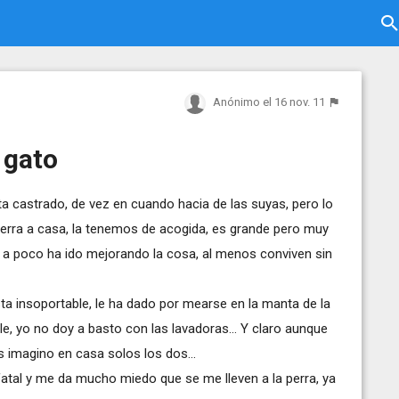
Anónimo
el 16 nov. 11
 gato
 castrado, de vez en cuando hacia de las suyas, pero lo
rra a casa, la tenemos de acogida, es grande pero muy
co a poco ha ido mejorando la cosa, al menos conviven sin
ta insoportable, le ha dado por mearse en la manta de la
e, yo no doy a basto con las lavadoras... Y claro aunque
os imagino en casa solos los dos...
 fatal y me da mucho miedo que se me lleven a la perra, ya