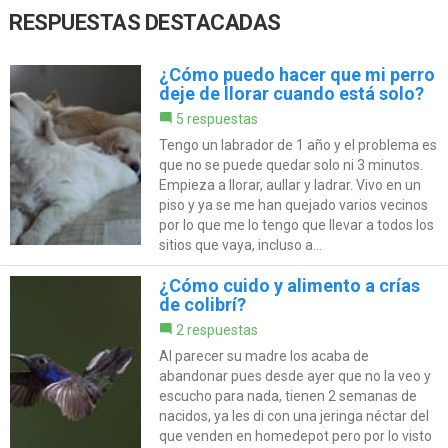
RESPUESTAS DESTACADAS
¿Cómo puedo hacer que mi perro
deje de llorar cuando está solo?
5 respuestas
Tengo un labrador de 1 año y el problema es
que no se puede quedar solo ni 3 minutos.
Empieza a llorar, aullar y ladrar. Vivo en un
piso y ya se me han quejado varios vecinos
por lo que me lo tengo que llevar a todos los
sitios que vaya, incluso a...
¿Cómo cuido y alimento a crías
de colibrí?
2 respuestas
Al parecer su madre los acaba de
abandonar pues desde ayer que no la veo y
escucho para nada, tienen 2 semanas de
nacidos, ya les di con una jeringa néctar del
que venden en homedepot pero por lo visto