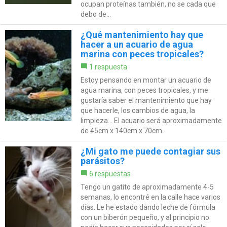
ocupan proteínas también, no se cada que
debo de...
¿Qué mantenimiento hay que
hacer a un acuario de agua
marina con peces tropicales?
1 respuesta
Estoy pensando en montar un acuario de
agua marina, con peces tropicales, y me
gustaría saber el mantenimiento que hay
que hacerle, los cambios de agua, la
limpieza... El acuario será aproximadamente
de 45cm x 140cm x 70cm.
¿Mi gato me puede contagiar sus
parásitos?
6 respuestas
Tengo un gatito de aproximadamente 4-5
semanas, lo encontré en la calle hace varios
días. Le he estado dando leche de fórmula
con un biberón pequeño, y al principio no