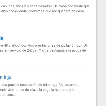
e casi dos años y 5 años casados. He trabajado hasta que
ral algo complicada, decidimos que me quedara en casa
ia
ne 48,5 años) con dos prestaciones de jubilación con 50
idez en servicio de 2400? ¿Y otra destinada a la ayuda de
n hijo
e una posible separación de mi pareja. No estamos
e vivimos es de ella; ella paga la hipoteca y la
ención,...