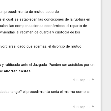
r un procedimiento de mutuo acuerdo.
e el cual, se establecen las condiciones de la ruptura en
tipulan, las compensaciones económicas, el reparto de
viviendas, el régimen de guardia y custodia de los
ivorciarse, dado que además, el divorcio de mutuo
y ratificado ante el Juzgado. Pueden ser asistidos por un
 se
ahorran costes
.
el 10 sep. 13
idades tengo? el procedimiento sería el mismo como si
el 12 sep. 13