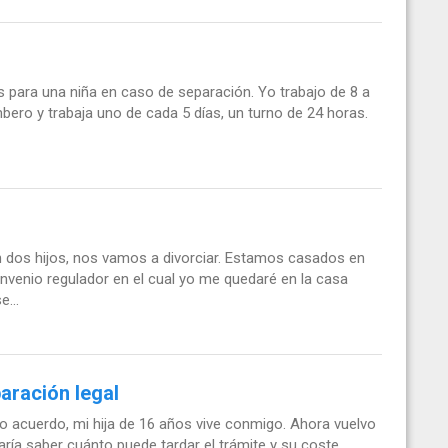
s para una niña en caso de separación. Yo trabajo de 8 a
bero y trabaja uno de cada 5 días, un turno de 24 horas.
n dos hijos, nos vamos a divorciar. Estamos casados en
venio regulador en el cual yo me quedaré en la casa
...
paración legal
 acuerdo, mi hija de 16 años vive conmigo. Ahora vuelvo
ría saber cuánto puede tardar el trámite y su coste