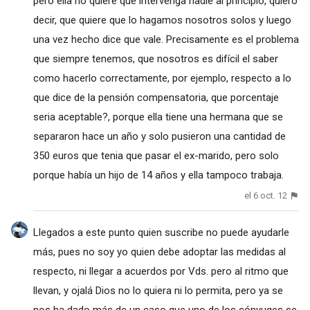
pero ella no quiere que intervenga nadie al principio, quiero
decir, que quiere que lo hagamos nosotros solos y luego
una vez hecho dice que vale. Precisamente es el problema
que siempre tenemos, que nosotros es difícil el saber
como hacerlo correctamente, por ejemplo, respecto a lo
que dice de la pensión compensatoria, que porcentaje
seria aceptable?, porque ella tiene una hermana que se
separaron hace un año y solo pusieron una cantidad de
350 euros que tenia que pasar el ex-marido, pero solo
porque había un hijo de 14 años y ella tampoco trabaja.
el 6 oct. 12
Llegados a este punto quien suscribe no puede ayudarle
más, pues no soy yo quien debe adoptar las medidas al
respecto, ni llegar a acuerdos por Vds. pero al ritmo que
llevan, y ojalá Dios no lo quiera ni lo permita, pero ya se
nos ha dado más de un caso que uno de los cónyuges se