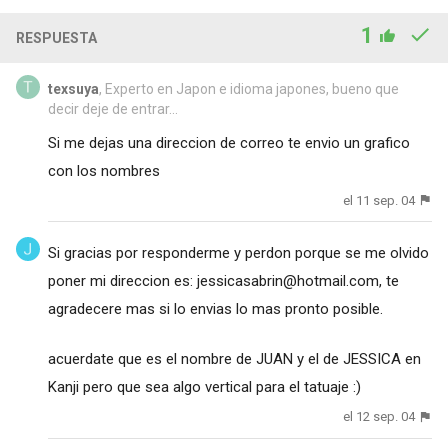
1
RESPUESTA
texsuya
, Experto en Japon e idioma japones, bueno que
decir deje de entrar...
Si me dejas una direccion de correo te envio un grafico
con los nombres
el 11 sep. 04
Si gracias por responderme y perdon porque se me olvido
poner mi direccion es:
jessicasabrin@hotmail.com
, te
agradecere mas si lo envias lo mas pronto posible.
acuerdate que es el nombre de JUAN y el de JESSICA en
Kanji pero que sea algo vertical para el tatuaje :)
el 12 sep. 04