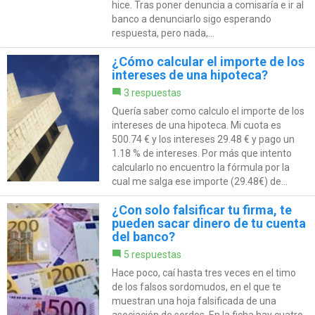
hice. Tras poner denuncia a comisaría e ir al
banco a denunciarlo sigo esperando
respuesta, pero nada,...
¿Cómo calcular el importe de los
intereses de una hipoteca?
3 respuestas
Quería saber como calculo el importe de los
intereses de una hipoteca. Mi cuota es
500.74 € y los intereses 29.48 € y pago un
1.18 % de intereses. Por más que intento
calcularlo no encuentro la fórmula por la
cual me salga ese importe (29.48€) de...
¿Con solo falsificar tu firma, te
pueden sacar dinero de tu cuenta
del banco?
5 respuestas
Hace poco, caí hasta tres veces en el timo
de los falsos sordomudos, en el que te
muestran una hoja falsificada de una
asociación de sordos. En la ficha hay cuatro