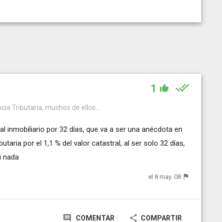
1
cia Tributaria, muchos de ellos...
l inmobiliario por 32 días, que va a ser una anécdota en
utaria por el 1,1 % del valor catastral, al ser solo 32 días,
si nada
el 8 may. 08
COMENTAR
COMPARTIR