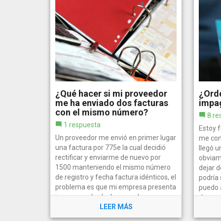
¿Qué hacer si mi proveedor
¿Ord
me ha enviado dos facturas
impa
con el mismo número?
8 re
1 respuesta
Estoy f
Un proveedor me envió en primer lugar
me com
una factura por 775e la cual decidió
llegó u
rectificar y enviarme de nuevo por
obviam
1500 manteniendo el mismo número
dejar d
de registro y fecha factura idénticos, el
podría
problema es que mi empresa presenta
puedo 
iva mensual y declaramos la...
de...
LEER MÁS