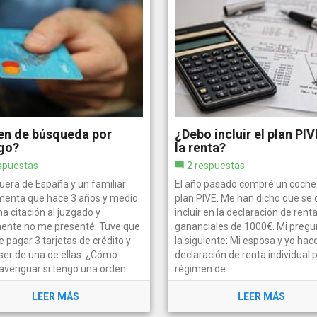
en de búsqueda por
¿Debo incluir el plan PIV
go?
la renta?
spuestas
2 respuestas
uera de España y un familiar
El año pasado compré un coche 
enta que hace 3 años y medio
plan PIVE. Me han dicho que se
na citación al juzgado y
incluir en la declaración de rent
ente no me presenté. Tuve que
gananciales de 1000€. Mi pregu
e pagar 3 tarjetas de crédito y
la siguiente: Mi esposa y yo ha
 ser de una de ellas. ¿Cómo
declaración de renta individual 
averiguar si tengo una orden
régimen de...
LEER MÁS
LEER MÁS