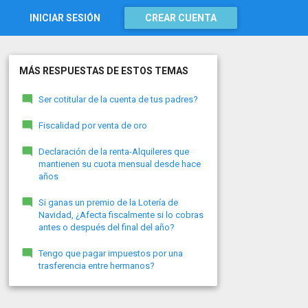
INICIAR SESIÓN
CREAR CUENTA
MÁS RESPUESTAS DE ESTOS TEMAS
Ser cotitular de la cuenta de tus padres?
Fiscalidad por venta de oro
Declaración de la renta-Alquileres que
mantienen su cuota mensual desde hace
años
Si ganas un premio de la Lotería de
Navidad, ¿Afecta fiscalmente si lo cobras
antes o después del final del año?
Tengo que pagar impuestos por una
trasferencia entre hermanos?