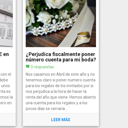
E en
¿Perjudica fiscalmente poner
número cuenta para mi boda?
3 respuestas
con el
Nos casamos en Abril de este año y no
 debe
tenemos claro si poner numero cuenta
a unos
para los regalos de los invitados por si
nta es
nos perjudica a la hora de hacer la
cemos la
renta del año que viene. Hemos abierto
pero en
una cuenta para los regalos y a los
pocos días se cerraría...
LEER MÁS