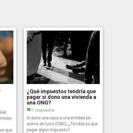
r
¿Qué impuestos tendría que
pagar si dono una vivienda a
una ONG?
1 respuesta
liar
Si dono una casa a una entidad sin
 medio
animo de lucro (ONG), ¿Tendría yo que
pagar algún impuesto?.
ve que