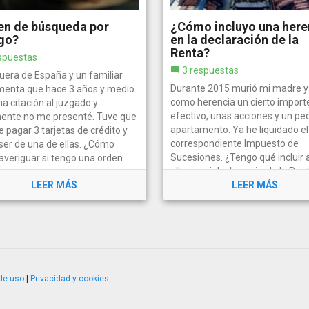
en de búsqueda por
¿Cómo incluyo una here
go?
en la declaración de la
Renta?
spuestas
3 respuestas
uera de España y un familiar
Durante 2015 murió mi madre y 
enta que hace 3 años y medio
como herencia un cierto import
na citación al juzgado y
efectivo, unas acciones y un p
ente no me presenté. Tuve que
apartamento. Ya he liquidado el
e pagar 3 tarjetas de crédito y
correspondiente Impuesto de
 ser de una de ellas. ¿Cómo
Sucesiones. ¿Tengo qué incluir 
averiguar si tengo una orden
ello en mi declaración de la Ren
LEER MÁS
2014...
LEER MÁS
de uso
|
Privacidad y cookies
4.2.51120.1