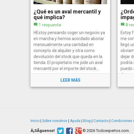
¿Qué es un aval mercantil y
¿Ord
qué implica?
impa
1 respuesta
8 re
HEstoy pensando coger un negocio ya
Estoy f
en marcha y hemos acordado abonar
me com
mensualmente una cantidad en
llegó u
concepto de alquiler y otra como
obviam
devolución del stock que queda en la
dejar d
tienda. El propietario me pide un aval
podría
mercantil por el importe del stock...
puedo 
de...
LEER MÁS
Inicio
|
Sobre nosotros
|
Ayuda
|
Blog
|
Contacto
|
Condiciones 
Â¡SÃ­guenos!
© 2026 Todoexpertos.com.
v