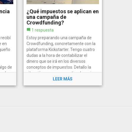
ncia
¿Qué impuestos se aplican en
una campaña de
Crowdfunding?
1 respuesta
recibí
Estoy preparando una campaña de
e en
Crowdfunding, concretamente con la
equeño
plataforma Kickstarter. Tengo cuatro
dudas a la hora de contabilizar el
dinero que se irá en los diversos
algo de
conceptos de impuestos. Detallo la
ta de
situación para que se entienda mejor
mi...
LEER MÁS