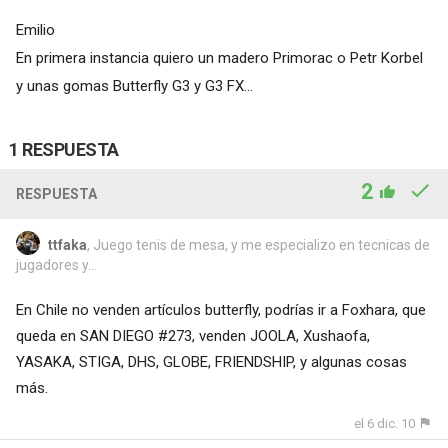
Emilio
En primera instancia quiero un madero Primorac o Petr Korbel
y unas gomas Butterfly G3 y G3 FX...
1 RESPUESTA
2
RESPUESTA
ttfaka
, Juego tenis de mesa, y me especializo en tecnicas de
jugadores y...
En Chile no venden artículos butterfly, podrías ir a Foxhara, que
queda en SAN DIEGO #273, venden JOOLA, Xushaofa,
YASAKA, STIGA, DHS, GLOBE, FRIENDSHIP, y algunas cosas
más.
el 6 dic. 10