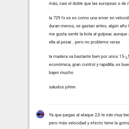
más, casi el doble que las europeas o de
la 729 fx es es como una sriver en veloci
duran menos, se gastan antes, algún año t
me gusta sentir la bola al golpear, aunque
ella al pesar... pero no problems veras
la madera va bastante bien por unos 15-¿1
económica, gran control y rapidilla, es bu
bajen mucho
saludos johnn
Ya que juegas al ataque 2,0 te irán muy b
pero más velocidad y efecto tiene la goma