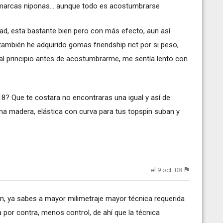
 marcas niponas... aunque todo es acostumbrarse
dad, esta bastante bien pero con más efecto, aun así
ambién he adquirido gomas friendship rict por si peso,
 al principio antes de acostumbrarme, me sentía lento con
8? Que te costara no encontraras una igual y así de
ena madera, elástica con curva para tus topspin suban y
el 9 oct. 08
ien, ya sabes a mayor milimetraje mayor técnica requerida
 por contra, menos control, de ahí que la técnica