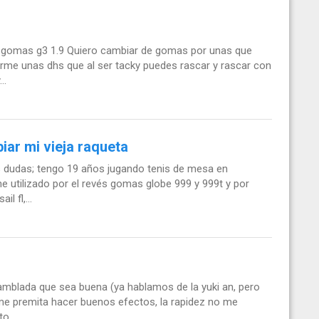
 2 gomas g3 1.9 Quiero cambiar de gomas por unas que
me unas dhs que al ser tacky puedes rascar y rascar con
..
ar mi vieja raqueta
 dudas; tengo 19 años jugando tenis de mesa en
e utilizado por el revés gomas globe 999 y 999t y por
l fl,...
mblada que sea buena (ya hablamos de la yuki an, pero
 me premita hacer buenos efectos, la rapidez no me
o...