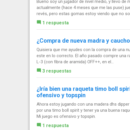
Bueno soy un jugador de nivel medio, y llevo de
actualmente (hace 4 meses que me las puse) juego
revés, pero estas gomas estoy viendo que no son
1 respuesta
¿Compra de nueva madra y cauch
Quisiera que me ayudes con la compra de una nu
este en lo correcto. El año pasado compre una ra
L-3 (con fibra de aramida) OFF++, en el...
3 respuestas
¿Iría bien una raqueta timo boll spi
ofensivo y topspin
Ahora estoy jugando con una madera dhs dipper d
por una timo boll spirit y tener ya una buena raque
Mi juego es ofensivo y topspin.
1 respuesta