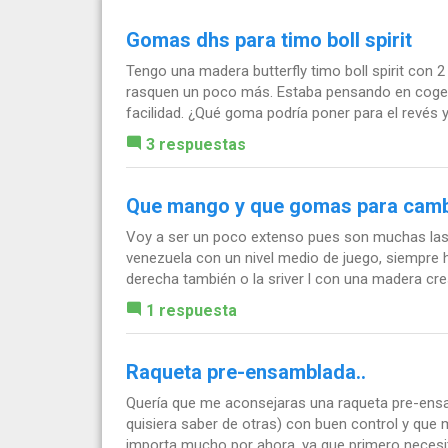
Gomas dhs para timo boll spirit
Tengo una madera butterfly timo boll spirit con
rasquen un poco más. Estaba pensando en coger
facilidad. ¿Qué goma podría poner para el revés y.
3 respuestas
Que mango y que gomas para cambi
Voy a ser un poco extenso pues son muchas las
venezuela con un nivel medio de juego, siempre h
derecha también o la sriver l con una madera cresai
1 respuesta
Raqueta pre-ensamblada..
Quería que me aconsejaras una raqueta pre-ensa
quisiera saber de otras) con buen control y que
importa mucho por ahora, ya que primero necesit