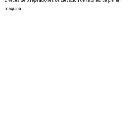
2 veces de 3 repeticiones de Elevación de talones, de pie, en
máquina