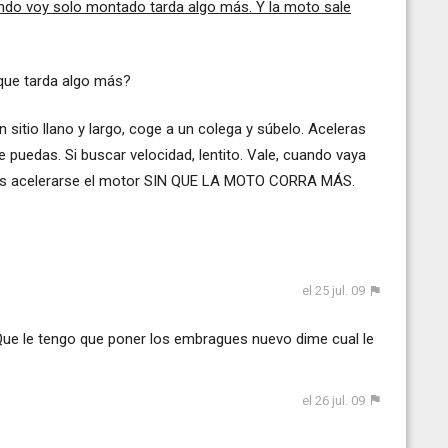
ando voy solo montado tarda algo más. Y la moto sale
 que tarda algo más?
sitio llano y largo, coge a un colega y súbelo. Aceleras
puedas. Si buscar velocidad, lentito. Vale, cuando vaya
oyes acelerarse el motor SIN QUE LA MOTO CORRA MÁS.
el 25 jul. 09
Que le tengo que poner los embragues nuevo dime cual le
el 26 jul. 09