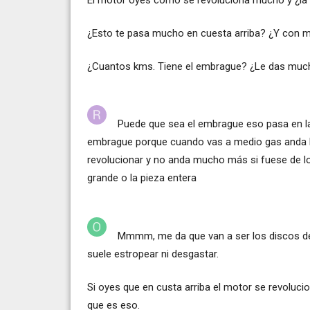
El motor oyes como se revoluciona mucho y ¿la
¿Esto te pasa mucho en cuesta arriba? ¿Y con
¿Cuantos kms. Tiene el embrague? ¿Le das much
Puede que sea el embrague eso pasa en las 
embrague porque cuando vas a medio gas anda l
revolucionar y no anda mucho más si fuese de l
grande o la pieza entera
Mmmm, me da que van a ser los discos de
suele estropear ni desgastar.
Si oyes que en custa arriba el motor se revoluc
que es eso.