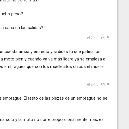
 moto no corre más?.
 mucho peso?
a caña en las salidas?
el 23 jul. 09
cuesta arriba y en recta y si dices tu que patina los
a moto bien y cuando ya va más ligera ya se empieza a
os embragues que son los muellecitos chicos el muelle
el 24 jul. 09
 embrague. El resto de las piezas de un embrague no se
iona solo y la moto no corre proporcionalmente más, es