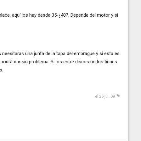
lace, aquí los hay desde 35-¿40?. Depende del motor y si
neesitaras una junta de la tapa del embrague y si esta es
s podrá dar sin problema. Si los entre discos no los tienes
s.
el 26 jul. 09