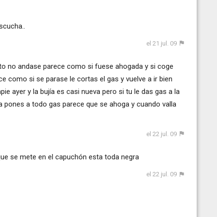
scucha..
el 21 jul. 09
to no andase parece como si fuese ahogada y si coge
 como si se parase le cortas el gas y vuelve a ir bien
pie ayer y la bujía es casi nueva pero si tu le das gas a la
 la pones a todo gas parece que se ahoga y cuando valla
el 22 jul. 09
la que se mete en el capuchón esta toda negra
el 22 jul. 09