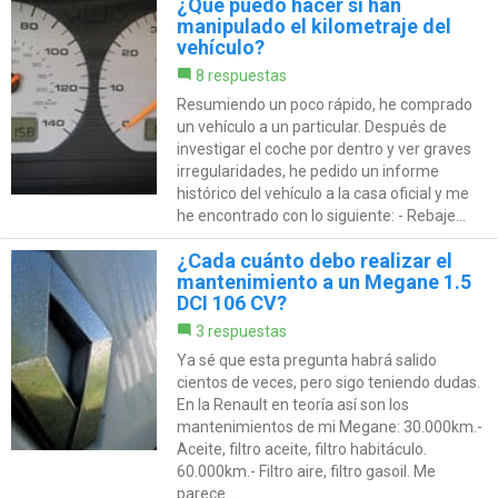
¿Qué puedo hacer si han
manipulado el kilometraje del
vehículo?
8 respuestas
Resumiendo un poco rápido, he comprado
un vehículo a un particular. Después de
investigar el coche por dentro y ver graves
irregularidades, he pedido un informe
histórico del vehículo a la casa oficial y me
he encontrado con lo siguiente: - Rebaje...
¿Cada cuánto debo realizar el
mantenimiento a un Megane 1.5
DCI 106 CV?
3 respuestas
Ya sé que esta pregunta habrá salido
cientos de veces, pero sigo teniendo dudas.
En la Renault en teoría así son los
mantenimientos de mi Megane: 30.000km.-
Aceite, filtro aceite, filtro habitáculo.
60.000km.- Filtro aire, filtro gasoil. Me
parece...