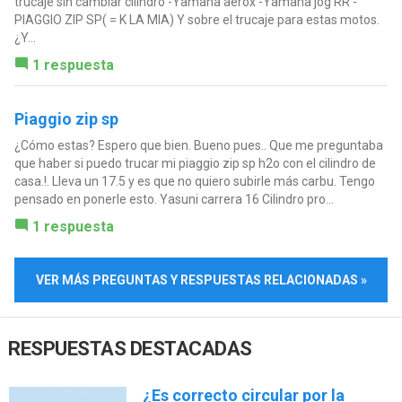
trucaje sin cambiar cilindro -Yamaha aerox -Yamaha jog RR -
PIAGGIO ZIP SP( = K LA MIA) Y sobre el trucaje para estas motos.
¿Y...
1 respuesta
Piaggio zip sp
¿Cómo estas? Espero que bien. Bueno pues.. Que me preguntaba
que haber si puedo trucar mi piaggio zip sp h2o con el cilindro de
casa.!. Lleva un 17.5 y es que no quiero subirle más carbu. Tengo
pensado en ponerle esto. Yasuni carrera 16 Cilindro pro...
1 respuesta
VER MÁS PREGUNTAS Y RESPUESTAS RELACIONADAS »
RESPUESTAS DESTACADAS
¿Es correcto circular por la