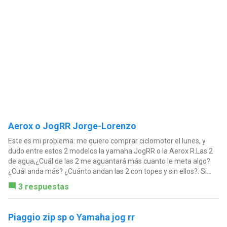
Aerox o JogRR Jorge-Lorenzo
Este es mi problema: me quiero comprar ciclomotor el lunes, y
dudo entre estos 2 modelos la yamaha JogRR o la Aerox R.Las 2
de agua,¿Cuál de las 2 me aguantará más cuanto le meta algo?
¿Cuál anda más? ¿Cuánto andan las 2 con topes y sin ellos?. Si...
3 respuestas
Piaggio zip sp o Yamaha jog rr