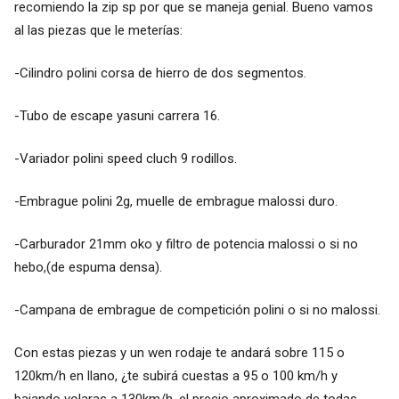
recomiendo la zip sp por que se maneja genial. Bueno vamos
al las piezas que le meterías:
-Cilindro polini corsa de hierro de dos segmentos.
-Tubo de escape yasuni carrera 16.
-Variador polini speed cluch 9 rodillos.
-Embrague polini 2g, muelle de embrague malossi duro.
-Carburador 21mm oko y filtro de potencia malossi o si no
hebo,(de espuma densa).
-Campana de embrague de competición polini o si no malossi.
Con estas piezas y un wen rodaje te andará sobre 115 o
120km/h en llano, ¿te subirá cuestas a 95 o 100 km/h y
bajando volaras a 130km/h. el precio aproximado de todas