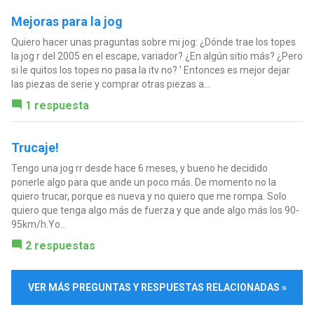
Mejoras para la jog
Quiero hacer unas praguntas sobre mi jog: ¿Dónde trae los topes
la jog r del 2005 en el escape, variador? ¿En algún sitio más? ¿Pero
si le quitos los topes no pasa la itv no? ' Entonces es mejor dejar
las piezas de serie y comprar otras piezas a...
1 respuesta
Trucaje!
Tengo una jog rr desde hace 6 meses, y bueno he decidido
ponerle algo para que ande un poco más. De momento no la
quiero trucar, porque es nueva y no quiero que me rompa. Solo
quiero que tenga algo más de fuerza y que ande algo más los 90-
95km/h.Yo...
2 respuestas
VER MÁS PREGUNTAS Y RESPUESTAS RELACIONADAS »