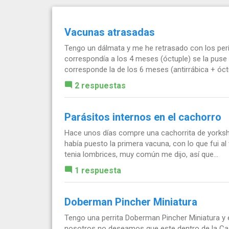
Vacunas atrasadas
Tengo un dálmata y me he retrasado con los perí
correspondía a los 4 meses (óctuple) se la puse
corresponde la de los 6 meses (antirrábica + óctup
2 respuestas
Parásitos internos en el cachorro
Hace unos días compre una cachorrita de yorkshi
había puesto la primera vacuna, con lo que fui al
tenia lombrices, muy común me dijo, así que...
1 respuesta
Doberman Pincher Miniatura
Tengo una perrita Doberman Pincher Miniatura y
nosotros no deseamos que este dentro de la Cas