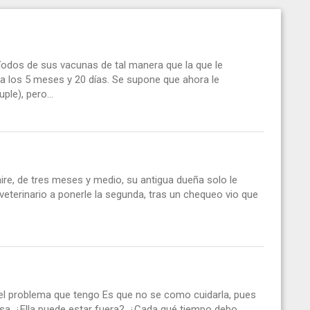
odos de sus vacunas de tal manera que la que le
 a los 5 meses y 20 días. Se supone que ahora le
le), pero...
re, de tres meses y medio, su antigua dueña solo le
 veterinario a ponerle la segunda, tras un chequeo vio que
 el problema que tengo Es que no se como cuidarla, pues
a, ¿Ella puede estar fuera?, ¿Cada qué tiempo debo