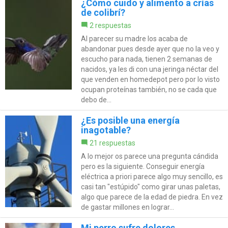
¿Cómo cuido y alimento a crías
de colibrí?
2 respuestas
Al parecer su madre los acaba de
abandonar pues desde ayer que no la veo y
escucho para nada, tienen 2 semanas de
nacidos, ya les di con una jeringa néctar del
que venden en homedepot pero por lo visto
ocupan proteínas también, no se cada que
debo de...
¿Es posible una energía
inagotable?
21 respuestas
A lo mejor os parece una pregunta cándida
pero es la siguiente. Conseguir energía
eléctrica a priori parece algo muy sencillo, es
casi tan "estúpido" como girar unas paletas,
algo que parece de la edad de piedra. En vez
de gastar millones en lograr...
Mi perro sufre dolores