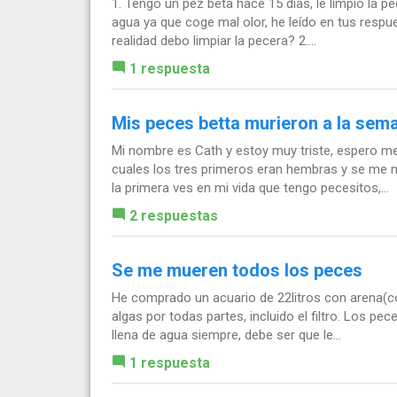
1. Tengo un pez beta hace 15 días, le limpio la 
agua ya que coge mal olor, he leído en tus resp
realidad debo limpiar la pecera? 2....
1 respuesta
Mis peces betta murieron a la sem
Mi nombre es Cath y estoy muy triste, espero me
cuales los tres primeros eran hembras y se me 
la primera ves en mi vida que tengo pecesitos,...
2 respuestas
Se me mueren todos los peces
He comprado un acuario de 22litros con arena(co
algas por todas partes, incluido el filtro. Los p
llena de agua siempre, debe ser que le...
1 respuesta