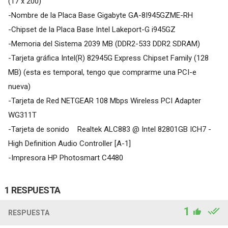
(17 x 200)
-Nombre de la Placa Base Gigabyte GA-8I945GZME-RH
-Chipset de la Placa Base Intel Lakeport-G i945GZ
-Memoria del Sistema 2039 MB (DDR2-533 DDR2 SDRAM)
-Tarjeta gráfica Intel(R) 82945G Express Chipset Family (128
MB) (esta es temporal, tengo que comprarme una PCI-e
nueva)
-Tarjeta de Red NETGEAR 108 Mbps Wireless PCI Adapter
WG311T
-Tarjeta de sonido Realtek ALC883 @ Intel 82801GB ICH7 -
High Definition Audio Controller [A-1]
-Impresora HP Photosmart C4480
1 RESPUESTA
1
RESPUESTA