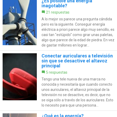
¿Es posible una energía
inagotable?
21 respuestas
A lo mejor os parece una pregunta cándida
pero es la siguiente. Conseguir energía
eléctrica a priori parece algo muy sencillo, es
casi tan "estúpido" como girar unas paletas,
algo que parece de la edad de piedra. En vez
de gastar millones en lograr...
Conectar auriculares a televisión
sin que se desactive el altavoz
principal
5 respuestas
Tengo una tele nueva de una marca no
conocida y necesitaría que cuando conecto
unos auriculares, el altavoz principal de la
televisión no se desactive, es decir, que no
se oiga sólo a través de los auriculares. Esto
lo necesito para que una persona...
¿Qué es la energía?