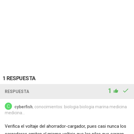
1 RESPUESTA
1
RESPUESTA
cyberfish
, conocimientos: biologia biologia marina medicina
medicina...
Verifica el voltaje del ahorrador-cargador, pues casi nunca los
cargadores emiten el mismo voltaje que las pilas que cargan,