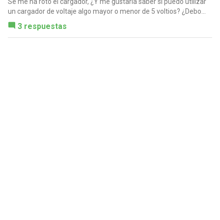
Se me ha roto el cargador, ¿Y me gustaría saber si puedo utilizar
un cargador de voltaje algo mayor o menor de 5 voltios? ¿Debo...
3 respuestas