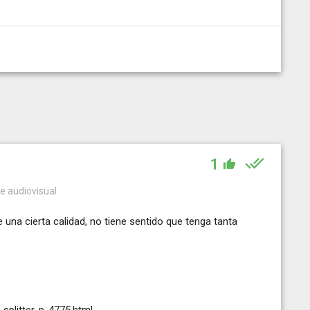
1
de audiovisual
una cierta calidad, no tiene sentido que tenga tanta
-splitter-p-4775.html