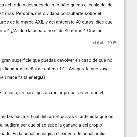
a del todo y después del mío sólo queda el cable del de
vez más. Perdona, me olvidaba consultarte sobre el
euros de la marca AXIL y del antenista 40 euros, dice que
so?. ¿Valdría la pena o no el de 40 euros?. Gracias
el 6 abr. 10
a gran superficie que puedas devolver en caso de que no
mplificador de señal de antena TDT. Asegurate que vaya
ien hace falta energía)
de tu casa, es caro, quizás mejor probar antes con el
 estás hacia el final del ramal, quizás el antenista que os
ta, pudiera ser que si se sube la ganancia del propio
onado. En la señal analógica el exceso de señal podía