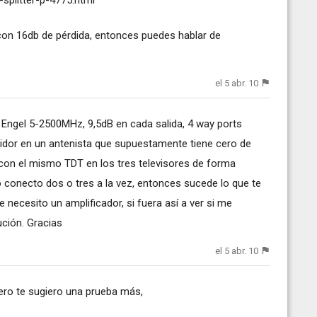
, con 16db de pérdida, entonces puedes hablar de
el 5 abr. 10
es Engel 5-2500MHz, 9,5dB en cada salida, 4 way ports
buidor en un antenista que supuestamente tiene cero de
con el mismo TDT en los tres televisores de forma
do conecto dos o tres a la vez, entonces sucede lo que te
necesito un amplificador, si fuera así a ver si me
ución. Gracias
el 5 abr. 10
pero te sugiero una prueba más,