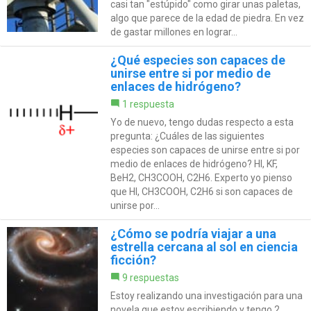
casi tan "estúpido" como girar unas paletas,
algo que parece de la edad de piedra. En vez
de gastar millones en lograr...
¿Qué especies son capaces de
unirse entre si por medio de
enlaces de hidrógeno?
1 respuesta
Yo de nuevo, tengo dudas respecto a esta
pregunta: ¿Cuáles de las siguientes
especies son capaces de unirse entre si por
medio de enlaces de hidrógeno? HI, KF,
BeH2, CH3COOH, C2H6. Experto yo pienso
que HI, CH3COOH, C2H6 si son capaces de
unirse por...
¿Cómo se podría viajar a una
estrella cercana al sol en ciencia
ficción?
9 respuestas
Estoy realizando una investigación para una
novela que estoy escribiendo y tengo 2