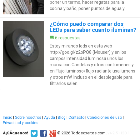
poner un termo, hacer regatas para la
cocina y baño, poner puntos de agua y...
¿Cómo puedo comparar dos
LEDs para saber cuanto iluminan?
6 respuestas
Estoy mirando leds en esta web
http://goo.gl/z2oPQ8 (Mouser) y en los
campos Intensidad luminosa unos los
marca con Candelas y otros con lumenes y
en Flujo luminoso/flujo radiante usa lumens
y otros mW. Incluso en el desplegable para
filtrarlos salen...
Inicio
|
Sobre nosotros
|
Ayuda
|
Blog
|
Contacto
|
Condiciones de uso
|
Privacidad y cookies
Â¡SÃ­guenos!
© 2026 Todoexpertos.com.
v4.2.51120.1