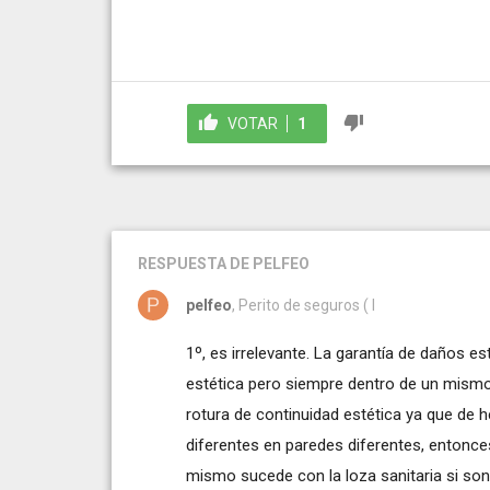
VOTAR
1
RESPUESTA
DE PELFEO
pelfeo
, Perito de seguros ( I
1º, es irrelevante. La garantía de daños e
estética pero siempre dentro de un mismo
rotura de continuidad estética ya que de h
diferentes en paredes diferentes, entonces
mismo sucede con la loza sanitaria si son