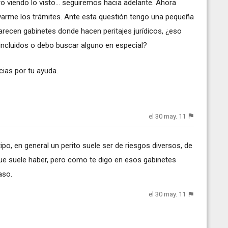
 viendo lo visto... seguiremos hacia adelante. Ahora
evarme los trámites. Ante esta questión tengo una pequeña
ecen gabinetes donde hacen peritajes jurídicos, ¿eso
incluidos o debo buscar alguno en especial?
ias por tu ayuda.
el 30 may. 11
ipo, en general un perito suele ser de riesgos diversos, de
 que suele haber, pero como te digo en esos gabinetes
aso.
el 30 may. 11