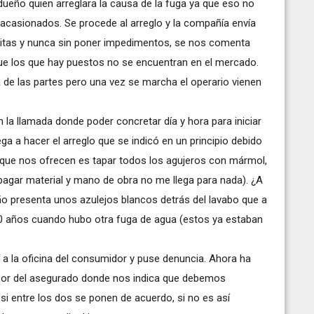
dueño quien arreglara la causa de la fuga ya que eso no
 acasionados. Se procede al arreglo y la compañía envía
isitas y nunca sin poner impedimentos, se nos comenta
ue los que hay puestos no se encuentran en el mercado.
 de las partes pero una vez se marcha el operario vienen
 la llamada donde poder concretar día y hora para iniciar
ega a hacer el arreglo que se indicó en un principio debido
ón que nos ofrecen es tapar todos los agujeros con mármol,
pagar material y mano de obra no me llega para nada). ¿A
ño presenta unos azulejos blancos detrás del lavabo que a
0 años cuando hubo otra fuga de agua (estos ya estaban
 a la oficina del consumidor y puse denuncia. Ahora ha
nsor del asegurado donde nos indica que debemos
 si entre los dos se ponen de acuerdo, si no es así