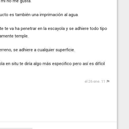
a mí no me gusta.
ucto es también una imprimación al agua.
e te va ha penetrar en la escayola y se adhiere todo tipo
tamente temple.
reno, se adhiere a cualquier superficie.
 en situ te diría algo más especifico pero así es difícil
el 26 ene. 11