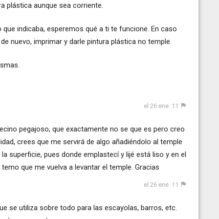
a plástica aunque sea corriente.
 que indicaba, esperemos qué a ti te funcione. En caso
 de nuevo, imprimar y darle pintura plástica no temple.
mismas.
el 26 ene. 11
nquecino pegajoso, que exactamente no se que es pero creo
lidad, crees que me servirá de algo añadiéndolo al temple
la superficie, pues donde emplastecí y lijé está liso y en el
 temo que me vuelva a levantar el temple. Gracias
el 26 ene. 11
ue se utiliza sobre todo para las escayolas, barros, etc.