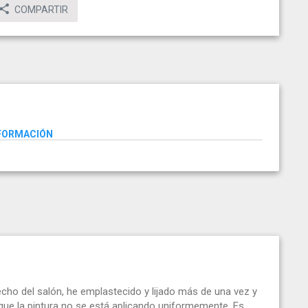
COMPARTIR
NFORMACIÓN
echo del salón, he emplastecido y lijado más de una vez y
que la pintura no se está aplicando uniformemente. Es