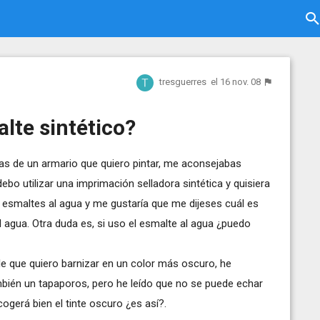
tresguerres
el 16 nov. 08
lte sintético?
tas de un armario que quiero pintar, me aconsejabas
bo utilizar una imprimación selladora sintética y quisiera
e esmaltes al agua y me gustaría que me dijeses cuál es
al agua. Otra duda es, si uso el esmalte al agua ¿puedo
e que quiero barnizar en un color más oscuro, he
bién un tapaporos, pero he leído que no se puede echar
ogerá bien el tinte oscuro ¿es así?.