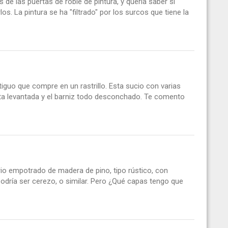
de las puertas de roble de pintura, y quería saber si
s. La pintura se ha "filtrado" por los surcos que tiene la
tiguo que compre en un rastrillo. Esta sucio con varias
sta levantada y el barniz todo desconchado. Te comento
rio empotrado de madera de pino, tipo rústico, con
podría ser cerezo, o similar. Pero ¿Qué capas tengo que