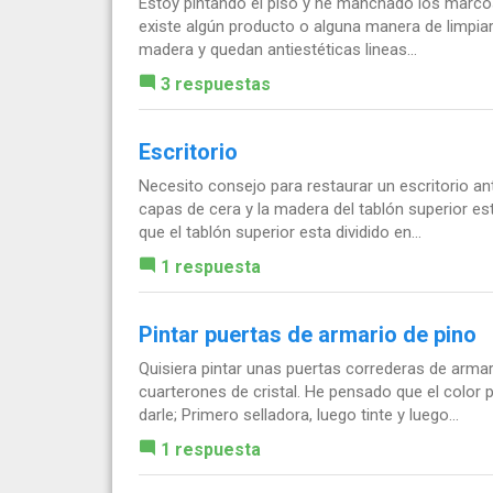
Estoy pintando el piso y he manchado los marcos 
existe algún producto o alguna manera de limpiarlo
madera y quedan antiestéticas lineas...
3 respuestas
Escritorio
Necesito consejo para restaurar un escritorio an
capas de cera y la madera del tablón superior e
que el tablón superior esta dividido en...
1 respuesta
Pintar puertas de armario de pino
Quisiera pintar unas puertas correderas de arma
cuarterones de cristal. He pensado que el color 
darle; Primero selladora, luego tinte y luego...
1 respuesta