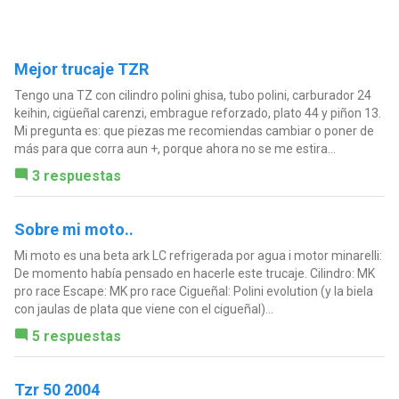
Mejor trucaje TZR
Tengo una TZ con cilindro polini ghisa, tubo polini, carburador 24
keihin, cigüeñal carenzi, embrague reforzado, plato 44 y piñon 13.
Mi pregunta es: que piezas me recomiendas cambiar o poner de
más para que corra aun +, porque ahora no se me estira...
3 respuestas
Sobre mi moto..
Mi moto es una beta ark LC refrigerada por agua i motor minarelli:
De momento había pensado en hacerle este trucaje. Cilindro: MK
pro race Escape: MK pro race Cigueñal: Polini evolution (y la biela
con jaulas de plata que viene con el cigueñal)...
5 respuestas
Tzr 50 2004