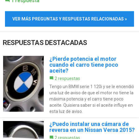
1 respuesta
VER MÁS PREGUNTAS Y RESPUESTAS RELACIONADAS »
RESPUESTAS DESTACADAS
¿Pierde potencia el motor
cuando el carro tiene poco
aceite?
2 respuestas
Tengo un BMW serie 1 120i y se le encendió
una luz de aviso de que el motor no tiene la
máxima potencia y el carro tiene poco
aceite. Quisiera saber si el aceite influye en
esta luz de aviso.
¿Puedo instalar una cámara de
reversa en un Nissan Versa 2015?
2 respuestas