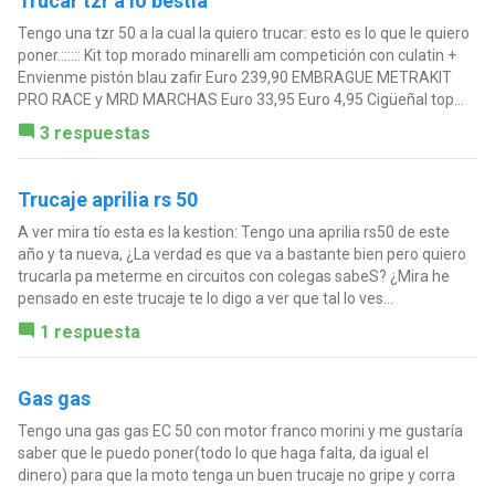
Trucar tzr a lo bestia
Tengo una tzr 50 a la cual la quiero trucar: esto es lo que le quiero
poner.:::::: Kit top morado minarelli am competición con culatin +
Envienme pistón blau zafir Euro 239,90 EMBRAGUE METRAKIT
PRO RACE y MRD MARCHAS Euro 33,95 Euro 4,95 Cigüeñal top...
3 respuestas
Trucaje aprilia rs 50
A ver mira tío esta es la kestion: Tengo una aprilia rs50 de este
año y ta nueva, ¿La verdad es que va a bastante bien pero quiero
trucarla pa meterme en circuitos con colegas sabeS? ¿Mira he
pensado en este trucaje te lo digo a ver que tal lo ves...
1 respuesta
Gas gas
Tengo una gas gas EC 50 con motor franco morini y me gustaría
saber que le puedo poner(todo lo que haga falta, da igual el
dinero) para que la moto tenga un buen trucaje no gripe y corra