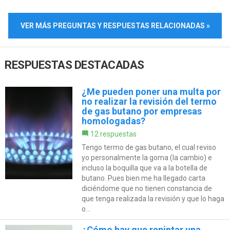
VER MÁS PREGUNTAS Y RESPUESTAS RELACIONADAS »
RESPUESTAS DESTACADAS
¿Me pueden poner una multa por
no realizar la revisión del termo
de gas butano por empresas
homologadas?
12 respuestas
Tengo termo de gas butano, el cual reviso
yo personalmente la goma (la cambio) e
incluso la boquilla que va a la botella de
butano. Pues bien me ha llegado carta
diciéndome que no tienen constancia de
que tenga realizada la revisión y que lo haga
o...
¿Cómo hay que repintar una