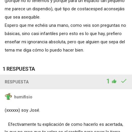
(porque no lo tenemos y porque para un espacio tan pequeño
me parece un dispendio), qué tipo de costacesped aconsejáis
que sea asequible.
Espero que me echéis una mano, como veis son preguntas no
básicas, sino casi infantiles pero esto es lo que hay, prefiero
enseñar mi ignorancia absoluta, pero que alguien que sepa del
tema me diga cómo lo puedo hacer bien.
1 RESPUESTA
1
RESPUESTA
humifisio
(xxxxxx)
soy José.
Efectivamente tu explicación de como hacerlo es acertada,
lo que no creo que te valga es el rastrillo para cavar la tierra,