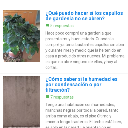
¿Qué puedo hacer si los capullos
de gardenia no se abren?
5 respuestas
Hace poco compré una gardenia que
presenta muy buen estado. Cuando la
compré ya tenia bastantes capullos sin abrir
y durante mes y medio que la he tenido en
casa a producido otros nuevos. Mi problema
es que no abre ninguno de ellos, y hoy al
cortar...
¿Cómo saber si la humedad es
por condensación o por
filtración?
7 respuestas
Tengo una habitación con humedades,
manchas negras por toda la pared, tanto
arriba como abajo, es el piso último y
encima tengo trasteros. El techo está bien,
es sólo en la pared. La orientación es