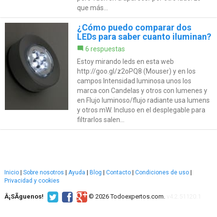
que más...
¿Cómo puedo comparar dos
LEDs para saber cuanto iluminan?
6 respuestas
Estoy mirando leds en esta web
http://goo.gl/z2oPQ8 (Mouser) y en los
campos Intensidad luminosa unos los
marca con Candelas y otros con lumenes y
en Flujo luminoso/flujo radiante usa lumens
y otros mW. Incluso en el desplegable para
filtrarlos salen...
Inicio
|
Sobre nosotros
|
Ayuda
|
Blog
|
Contacto
|
Condiciones de uso
|
Privacidad y cookies
Â¡SÃ­guenos!
© 2026 Todoexpertos.com.
v4.2.51120.1