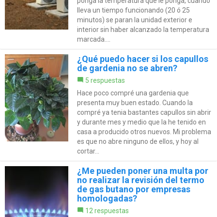
ponga la temperatura que le ponga, cuando
lleva un tiempo funcionando (20 ó 25
minutos) se paran la unidad exterior e
interior sin haber alcanzado la temperatura
marcada....
¿Qué puedo hacer si los capullos
de gardenia no se abren?
5 respuestas
Hace poco compré una gardenia que
presenta muy buen estado. Cuando la
compré ya tenia bastantes capullos sin abrir
y durante mes y medio que la he tenido en
casa a producido otros nuevos. Mi problema
es que no abre ninguno de ellos, y hoy al
cortar...
¿Me pueden poner una multa por
no realizar la revisión del termo
de gas butano por empresas
homologadas?
12 respuestas