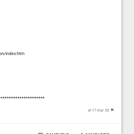
on/index.htm
**********************
el 17 mar. 03