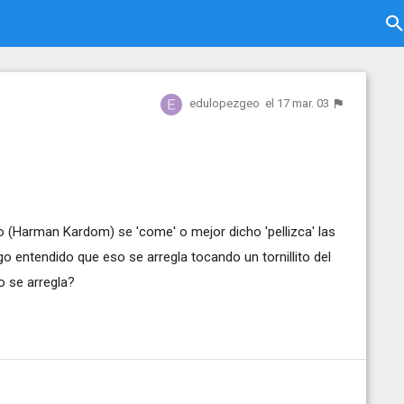
edulopezgeo
el 17 mar. 03
o (Harman Kardom) se 'come' o mejor dicho 'pellizca' las
go entendido que eso se arregla tocando un tornillito del
o se arregla?