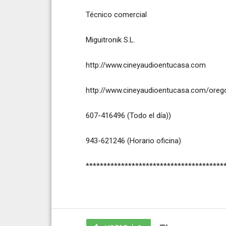
Técnico comercial
Miguitronik S.L.
http://www.cineyaudioentucasa.com
http://www.cineyaudioentucasa.com/oreg
607-416496 (Todo el día))
943-621246 (Horario oficina)
***************************************