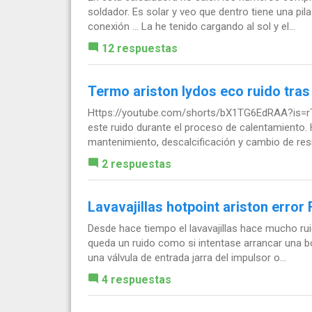
soldador. Es solar y veo que dentro tiene una pil
conexión ... La he tenido cargando al sol y el...
12 respuestas
Termo ariston lydos eco ruido tra
Https://youtube.com/shorts/bX1TG6EdRAA?is=r
este ruido durante el proceso de calentamiento. H
mantenimiento, descalcificación y cambio de resis
2 respuestas
Lavavajillas hotpoint ariston error
Desde hace tiempo el lavavajillas hace mucho rui
queda un ruido como si intentase arrancar una 
una válvula de entrada jarra del impulsor o...
4 respuestas