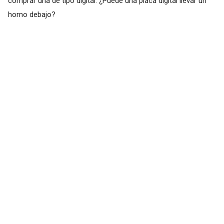
comprar una de tipo digital. ¿Puede una placa digital llevar un
horno debajo?