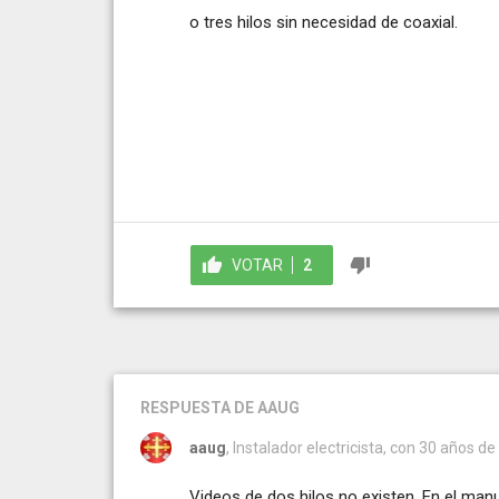
o tres hilos sin necesidad de coaxial.
VOTAR
2
RESPUESTA
DE AAUG
aaug
, Instalador electricista, con 30 años de
Videos de dos hilos no existen. En el manua