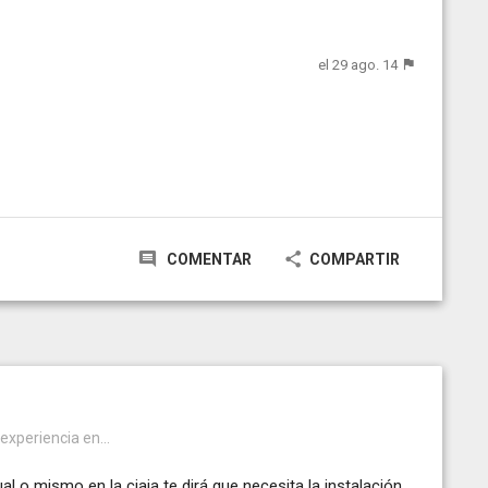
el 29 ago. 14
COMENTAR
COMPARTIR
 experiencia en...
l o mismo en la cjaja te dirá que necesita la instalación.