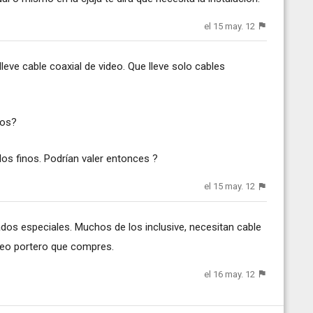
el 15 may. 12
leve cable coaxial de video. Que lleve solo cables
los?
los finos. Podrían valer entonces ?
el 15 may. 12
ados especiales. Muchos de los inclusive, necesitan cable
ideo portero que compres.
el 16 may. 12