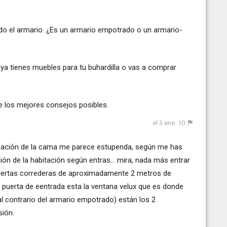
o el armario. ¿Es un armario empotrado o un armario-
ya tienes muebles para tu buhardilla o vas a comprar
e los mejores consejos posibles.
el 3 ene. 10
ocación de la cama me parece estupenda, según me has
ón de la habitación según entras... mira, nada más entrar
puertas correderas de aproximadamente 2 metros de
la puerta de eentrada esta la ventana velux que es donde
 (al contrario del armario empotrado) están los 2
sión.