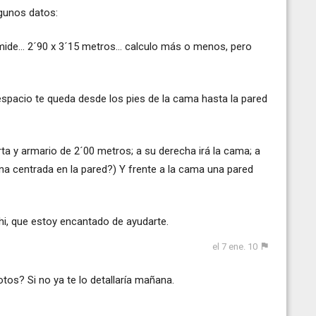
gunos datos:
mide... 2´90 x 3´15 metros... calculo más o menos, pero
espacio te queda desde los pies de la cama hasta la pared
ta y armario de 2´00 metros; a su derecha irá la cama; a
ana centrada en la pared?) Y frente a la cama una pared
i, que estoy encantado de ayudarte.
el 7 ene. 10
os? Si no ya te lo detallaría mañana.