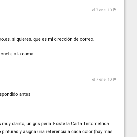
el 7 ene. 10
o.es
, si quieres, que es mi dirección de correo.
onchi, a la cama!
el 7 ene. 10
espondido antes.
 muy clarito, un gris perla. Existe la Carta Tintométrica
 pinturas y asigna una referencia a cada color (hay más