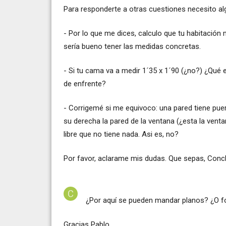
Para responderte a otras cuestiones necesito al
- Por lo que me dices, calculo que tu habitación 
sería bueno tener las medidas concretas.
- Si tu cama va a medir 1´35 x 1´90 (¿no?) ¿Qué 
de enfrente?
- Corrigemé si me equivoco: una pared tiene puer
su derecha la pared de la ventana (¿esta la vent
libre que no tiene nada. Asi es, no?
Por favor, aclarame mis dudas. Que sepas, Conch
¿Por aquí se pueden mandar planos? ¿O fot
Gracias Pablo,