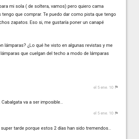
para mi sola ( de soltera, vamos) pero quiero cama
os tengo que comprar. Te puedo dar como pista que tengo
hos zapatos. Eso si, me gustaría poner un canapé
on lámparas? ¿Lo qué he visto en algunas revistas y me
 lámparas que cuelgan del techo a modo de lámparas
el 5 ene. 10
Cabalgata va a ser imposible...
el 5 ene. 10
 super tarde porque estos 2 días han sido tremendos...