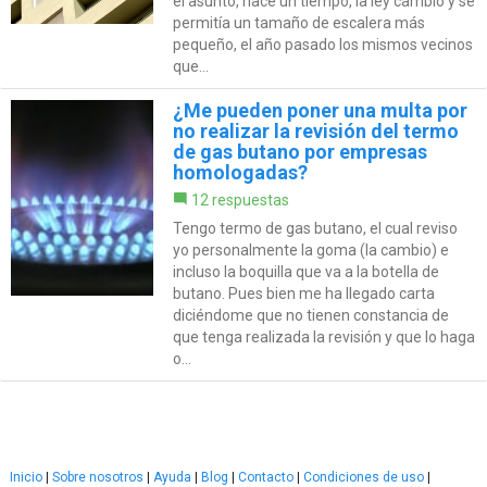
el asunto, hace un tiempo, la ley cambió y se
permitía un tamaño de escalera más
pequeño, el año pasado los mismos vecinos
que...
¿Me pueden poner una multa por
no realizar la revisión del termo
de gas butano por empresas
homologadas?
12 respuestas
Tengo termo de gas butano, el cual reviso
yo personalmente la goma (la cambio) e
incluso la boquilla que va a la botella de
butano. Pues bien me ha llegado carta
diciéndome que no tienen constancia de
que tenga realizada la revisión y que lo haga
o...
Inicio
|
Sobre nosotros
|
Ayuda
|
Blog
|
Contacto
|
Condiciones de uso
|