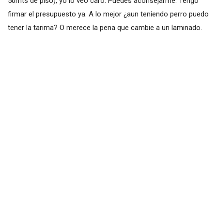
50mts de piso), yo lo veo caro. Puedes aconsejarme. Tengo
firmar el presupuesto ya. A lo mejor ¿aun teniendo perro puedo
tener la tarima? O merece la pena que cambie a un laminado.