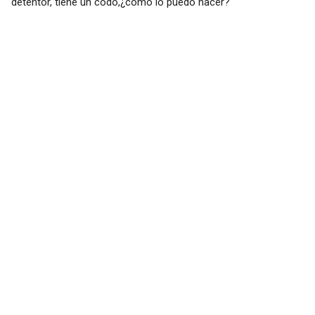
detentor, tiene un codo,¿cómo lo puedo hacer?